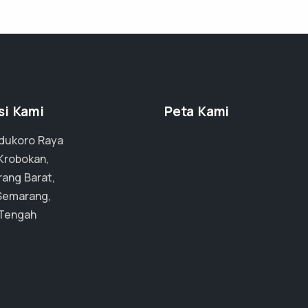
si Kami
Peta Kami
adukoro Raya
 Krobokan,
ang Barat,
Semarang,
Tengah