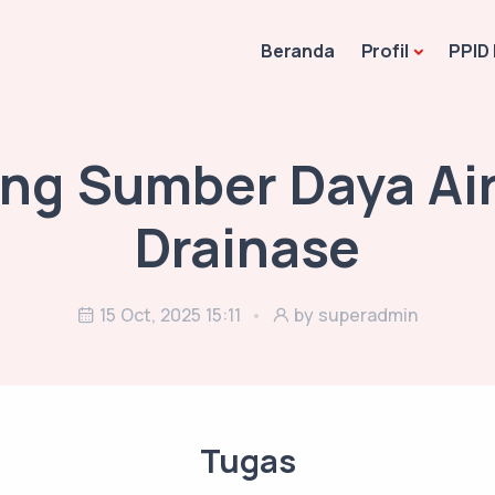
Beranda
Profil
PPID
ng Sumber Daya Ai
Drainase
15 Oct, 2025 15:11
by superadmin
Tugas