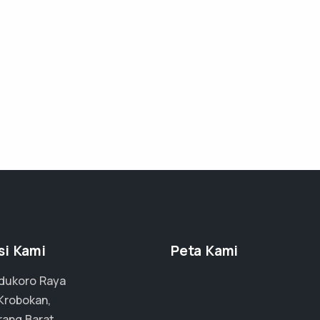
si Kami
Peta Kami
adukoro Raya
 Krobokan,
ang Barat,