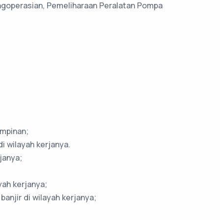
ngoperasian, Pemeliharaan Peralatan Pompa
impinan;
 wilayah kerjanya.
janya;
yah kerjanya;
njir di wilayah kerjanya;