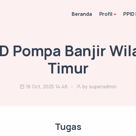
Beranda
Profil
PPID
D Pompa Banjir Wil
Timur
16 Oct, 2025 14:46
by superadmin
Tugas