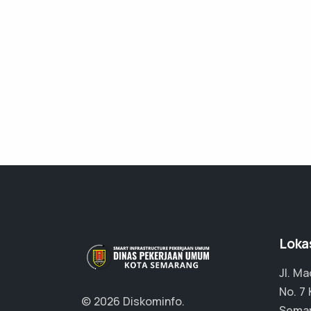
Loka
Jl. M
No. 7
© 2026 Diskominfo.
Semar